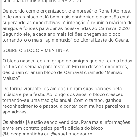
sem abadá (pulseira) custa R$ 20,00.
De acordo com o organizador, o empresário Ronalt Abintes,
este ano o bloco está bem mais conhecido e a adesão está
superando as expectativas. A intenção é reunir o máximo de
amigos e foliões para dar as boas-vindas ao Carnaval 2026.
Segundo ele, a cada ano mais foliões chegam ao bloco,
tornando-o o mais “apimentado” do Litoral Leste do Ceará.
SOBRE O BLOCO PIMENTINHA
O bloco nasceu de um grupo de amigos que se reunia todos
os fins de semana para festejar. Em um desses encontros,
decidiram criar um bloco de Carnaval chamado “Mamão
Maluco”.
De forma vibrante, os amigos uniram suas paixões pela
música e pela festa. Ao longo dos anos, o bloco cresceu,
tornando-se uma tradição anual. Com o tempo, ganhou
reconhecimento e passou a contar com muitos parceiros e
apoiadores.
Os abadás já estão sendo vendidos. Para mais informações,
entre em contato pelos perfis oficiais do bloco
@blocopimentinha ou @espetinhodeouro.