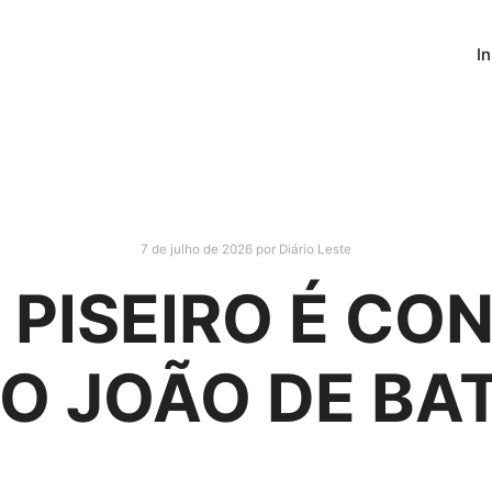
In
7 de julho de 2026
por
Diário Leste
 PISEIRO É C
O JOÃO DE BA